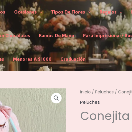
los
Ocasiones
Tipos De Flores
Regalos
on Chocolates
Ramos De Mano
Para Impresionar/ Bu
es
Menores A $1000
Graduación
Inicio
/
Peluches
/ Coneji
Peluches
Conejita