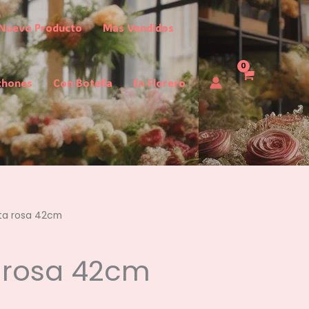
Nuevo Producto
Mas Vendidos
chones
Con Botella
En Florero
ta rosa 42cm
 rosa 42cm