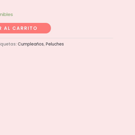
nibles
R AL CARRITO
iquetas:
Cumpleaños
,
Peluches