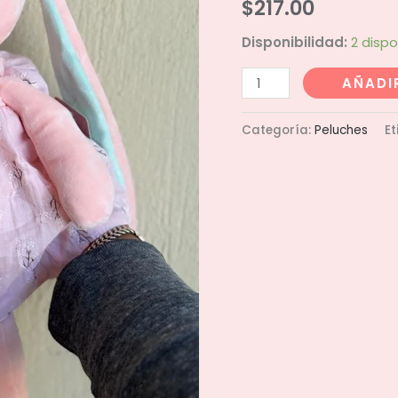
$
217.00
Disponibilidad:
2 dispo
Conejita
AÑADI
rosa
42cm
Categoría:
Peluches
Et
cantidad