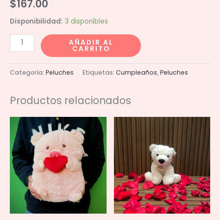
$
167.00
Disponibilidad:
3 disponibles
Cocodrilo
AÑADIR AL
CARRITO
20cm
cantidad
Categoría:
Peluches
Etiquetas:
Cumpleaños
,
Peluches
Productos relacionados