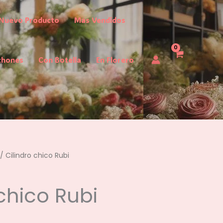
Nuevo Producto
Mas Vendidos
chones
Con Botella
En Florero
/ Cilindro chico Rubi
 chico Rubi