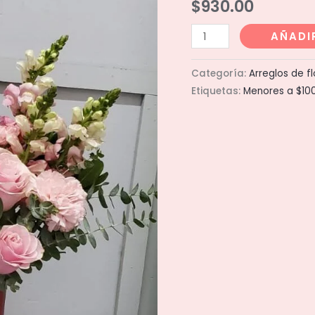
$
930.00
Cilindro
AÑADI
chico
Rubi
Categoría:
Arreglos de f
cantidad
Etiquetas:
Menores a $10