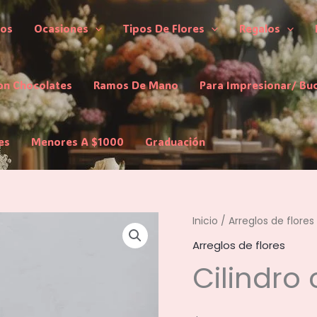
los
Ocasiones
Tipos De Flores
Regalos
on Chocolates
Ramos De Mano
Para Impresionar/ Bu
es
Menores A $1000
Graduación
Inicio
/
Arreglos de flores
Arreglos de flores
Cilindro