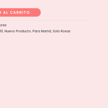
R AL CARRITO
lores
00
,
Nuevo Producto
,
Para Mamá
,
Solo Rosas