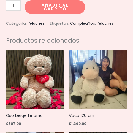
Cebra
AÑADIR AL
CARRITO
20cm
cantidad
Categoría:
Peluches
Etiquetas:
Cumpleaños
,
Peluches
Productos relacionados
Oso beige te amo
Vaca 120 cm
$
507.00
$
1,360.00