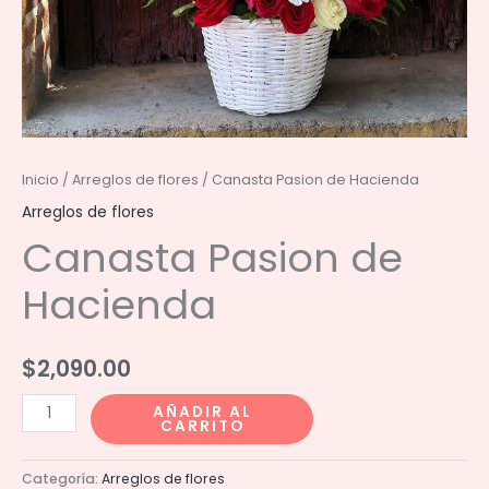
Inicio
/
Arreglos de flores
/ Canasta Pasion de Hacienda
Arreglos de flores
Canasta Pasion de
Hacienda
$
2,090.00
Canasta
AÑADIR AL
CARRITO
Pasion
de
Categoría:
Arreglos de flores
Hacienda