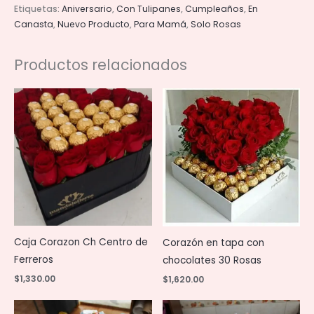
Etiquetas:
Aniversario
,
Con Tulipanes
,
Cumpleaños
,
En
cantidad
Canasta
,
Nuevo Producto
,
Para Mamá
,
Solo Rosas
Productos relacionados
Caja Corazon Ch Centro de
Corazón en tapa con
Ferreros
chocolates 30 Rosas
$
1,330.00
$
1,620.00