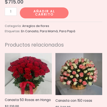
$
715.00
Canasta
AÑADIR AL
CARRITO
Jardin
Frutal
Categoría:
Arreglos de flores
cantidad
Etiquetas:
En Canasta
,
Para Mamá
,
Para Papá
Productos relacionados
Canasta 50 Rosas en Hongo
Canasta con 150 rosas
$
2,210.00