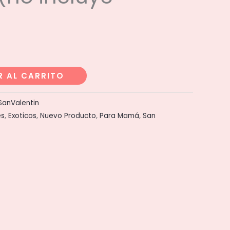
R AL CARRITO
SanValentin
es
,
Exoticos
,
Nuevo Producto
,
Para Mamá
,
San