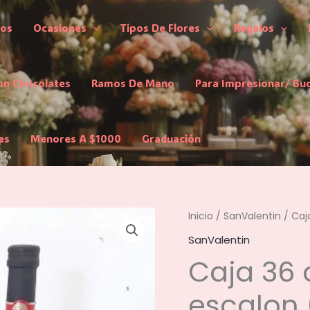
los
Ocasiones
Tipos De Flores
Regalos
on Chocolates
Ramos De Mano
Para Impresionar/ Bu
es
Menores A $1000
Graduación
Inicio
/
SanValentin
/ Caj
SanValentin
Caja 36 
escalon 