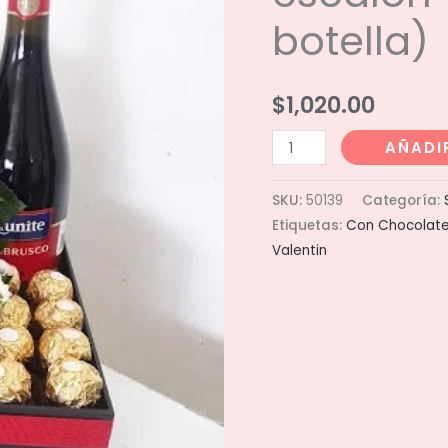
botella)
$
1,020.00
Caja
AÑADI
36
con
SKU:
50139
Categoría:
15
Etiquetas:
Con Chocolat
rosas
Valentin
en
escalon
(no
incluye
botella)
cantidad