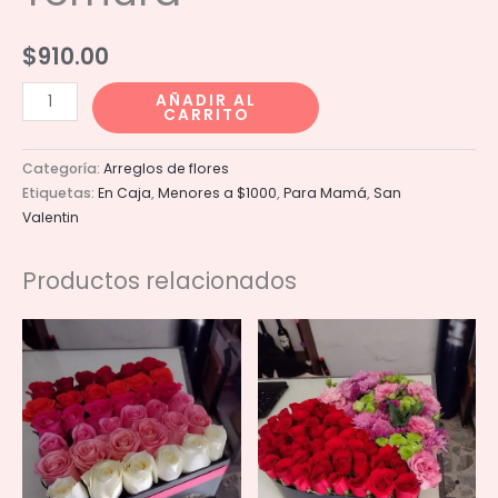
$
910.00
Caja
AÑADIR AL
CARRITO
24
Pasion
Categoría:
Arreglos de flores
y
Etiquetas:
En Caja
,
Menores a $1000
,
Para Mamá
,
San
Ternura
Valentin
cantidad
Productos relacionados