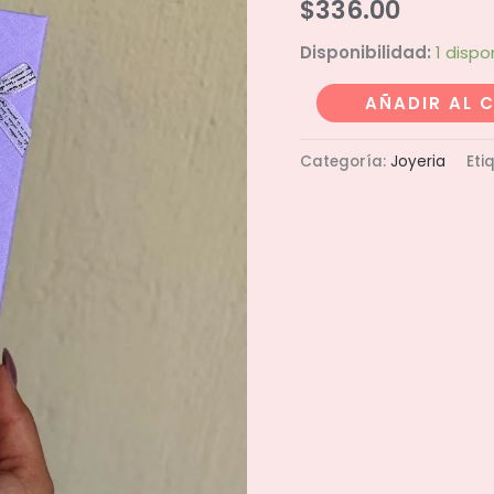
$
336.00
Disponibilidad:
1 dispo
Brazalete
AÑADIR AL 
de
corazon
Categoría:
Joyeria
Eti
cantidad