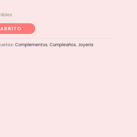
nibles
CARRITO
quetas:
Complementos
,
Cumpleaños
,
Joyeria