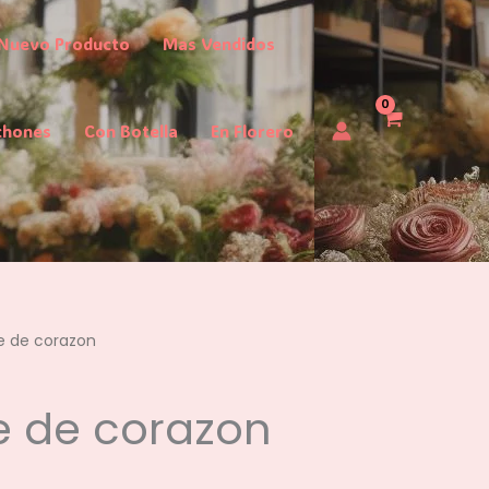
Nuevo Producto
Mas Vendidos
chones
Con Botella
En Florero
e de corazon
e de corazon