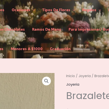
los
Ocasiones
Tipos De Flores
Regalos
on Chocolates
Ramos De Mano
Para Impresionar/ Bu
es
Menores A $1000
Graduación
Inicio
/
Joyeria
/ Brazalet
Joyeria
Brazalet