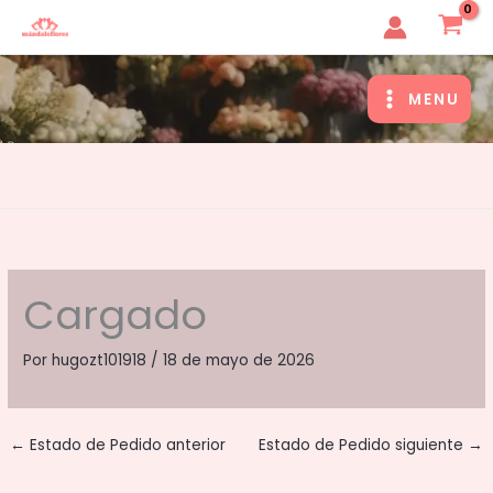
Ir
MandaleFlores
al
contenido
MENU
MAIN
MENU
Cargado
Por
hugozt101918
/
18 de mayo de 2026
←
Estado de Pedido anterior
Estado de Pedido siguiente
→