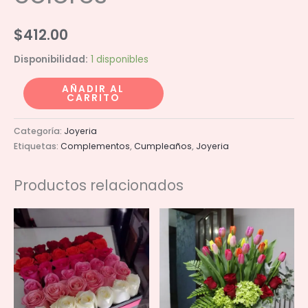
$
412.00
Disponibilidad:
1 disponibles
Arete
AÑADIR AL
CARRITO
de
corazon
Categoría:
Joyeria
de
Etiquetas:
Complementos
,
Cumpleaños
,
Joyeria
2
colores
Productos relacionados
cantidad